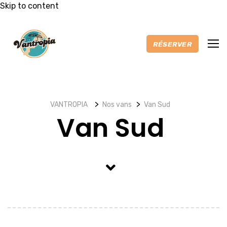
Skip to content
RÉSERVER
>
>
VANTROPIA
Nos vans
Van Sud
Accueil
Van Sud
Nos vans
Extras
Itinéraires