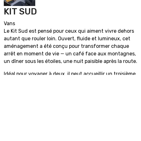
KIT SUD
Vans
Le Kit Sud est pensé pour ceux qui aiment vivre dehors
autant que rouler loin. Ouvert, fluide et lumineux, cet
aménagement a été conçu pour transformer chaque
arrêt en moment de vie — un café face aux montagnes,
un dîner sous les étoiles, une nuit paisible après la route.
Idéal pour voyager à deux, il peut accueillir un troisième
Prévenir
Suivant
passager sans perdre son équilibre. C’est un van qui suit
Août
2026
votre rythme, que vous rouliez longtemps ou que vous
Lu
Ma
Me
Je
Ve
Sa
Di
preniez le temps.
1
2
Pourquoi ce van accompagne
3
4
5
6
7
8
9
10
11
12
13
14
15
16
parfaitement votre aventure
17
18
19
20
21
22
23
24
25
26
27
28
29
30
Un lit double spacieux, rapide à déployer, pour des