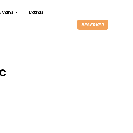
s vans
Extras
RÉSERVER
c